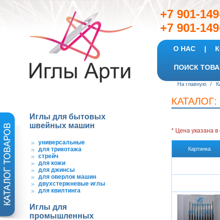
+7 901-
+7 901-149
О НАС
|
К
ПОИСК ТОВА
На главную
/
К
КАТАЛОГ:
Иглы для бытовых
швейных машин
* Цена указана
в
универсальные
для трикотажа
Картинка
стрейч
для кожи
для джинсы
для оверлок машин
двухстержневые иглы
для квилтинга
Иглы для
промышленных