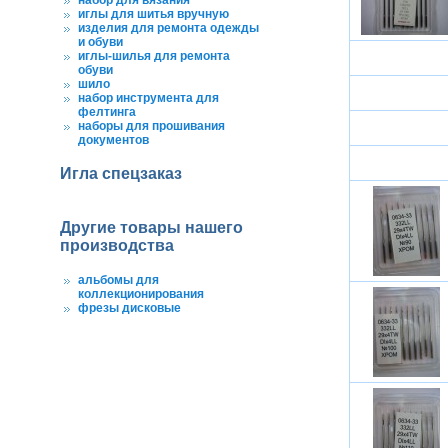
набор для вязания
иглы для шитья вручную
изделия для ремонта одежды
и обуви
иглы-шилья для ремонта
обуви
шило
набор инструмента для
фелтинга
наборы для прошивания
документов
Игла спецзаказ
Другие товары нашего
производства
альбомы для
коллекционирования
фрезы дисковые