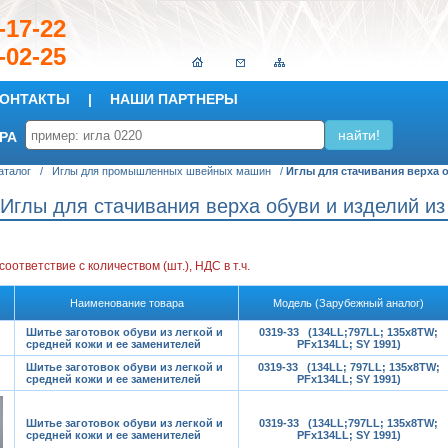
149-17-22
-02-25
ОНТАКТЫ
|
НАШИ ПАРТНЕРЫ
РА
аталог
/
Иглы для промышленных швейных машин
/
Иглы для стачивания верха 
Иглы для стачивания верха обуви и изделий из
 соответствие с количеством (шт.)
, НДС в т.ч.
Наименование товара
Модель (Зарубежный аналог)
Шитье заготовок обуви из легкой и
0319-33 (134LL;797LL; 135x8TW;
средней кожи и ее заменителей
PFx134LL; SY 1991)
Шитье заготовок обуви из легкой и
0319-33 (134LL; 797LL; 135x8TW;
средней кожи и ее заменителей
PFx134LL; SY 1991)
Шитье заготовок обуви из легкой и
0319-33 (134LL;797LL; 135x8TW;
средней кожи и ее заменителей
PFx134LL; SY 1991)