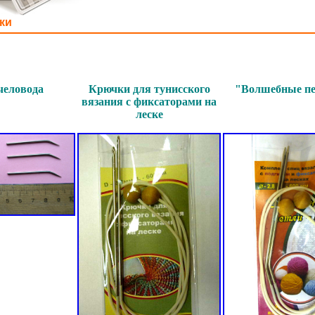
ки
человода
Крючки для тунисского
"Волшебные пет
вязания с фиксаторами на
леске