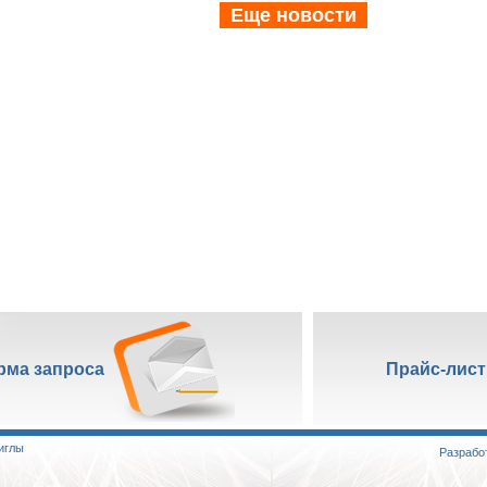
Еще новости
рма запроса
Прайс-лис
иглы
Разработ