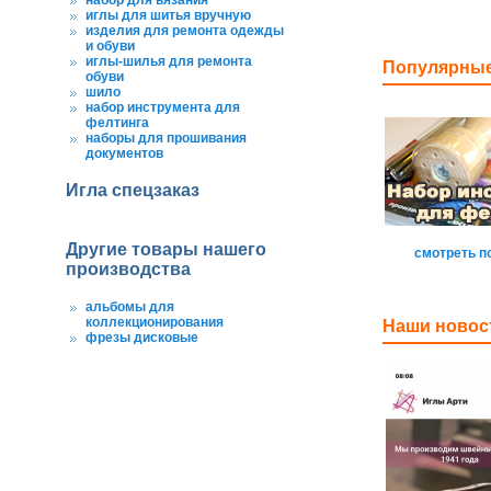
набор для вязания
иглы для шитья вручную
изделия для ремонта одежды
и обуви
иглы-шилья для ремонта
Популярные
обуви
шило
набор инструмента для
фелтинга
наборы для прошивания
документов
Игла спецзаказ
Другие товары нашего
смотреть п
производства
альбомы для
коллекционирования
Наши новос
фрезы дисковые